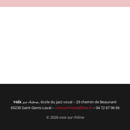
River Activities
24 décembre 2021
/
Read More
Winter Travel Guide
24 décembre 2021
/
Sed a rutrum neque, non euismod lorem. Nam dapibus mi ut
ligula interdum laoreet. Sed sollicitudin metus nec massa
venenatis...
Read More
voix
, école du jazz vocal – 29 chemin de Beaunant
sur rhône
69230 Saint-Genis-Laval –
voixsurrhone@free.fr
– 04 72 67 96 66
© 2026 voix sur rhône