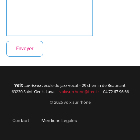
voix
, école du jazz vocal – 29 chemin de Beaunant
sur rhône
69230 Saint-Genis-Laval –
voixsurrhone@free.fr
– 04 72 67 96 66
© 2026 voix sur rhône
Contact
Mentions Légales