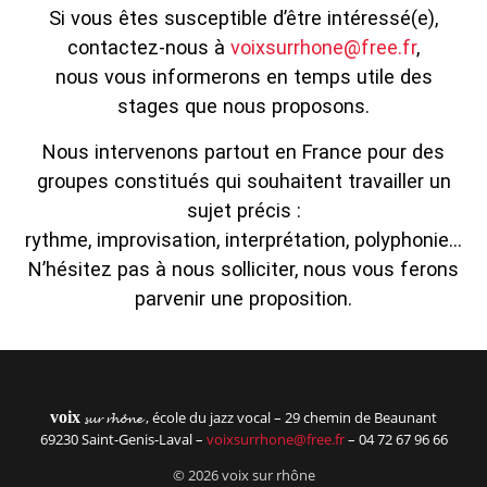
Si vous êtes susceptible d’être intéressé(e),
contactez-nous à
voixsurrhone@free.fr
,
nous vous informerons en temps utile des
stages que nous proposons.
Nous intervenons partout en France pour des
groupes constitués qui souhaitent travailler un
sujet précis :
rythme, improvisation, interprétation, polyphonie…
N’hésitez pas à nous solliciter, nous vous ferons
parvenir une proposition.
voix
, école du jazz vocal – 29 chemin de Beaunant
sur rhône
69230 Saint-Genis-Laval –
voixsurrhone@free.fr
– 04 72 67 96 66
© 2026 voix sur rhône