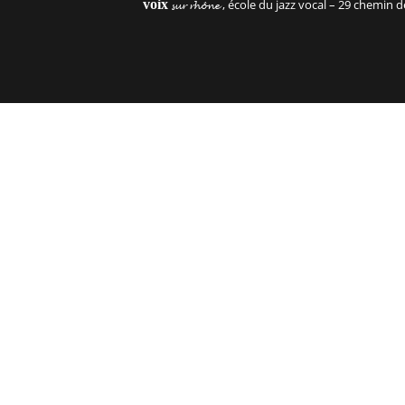
voix
, école du jazz vocal – 29 chemin
sur rhône