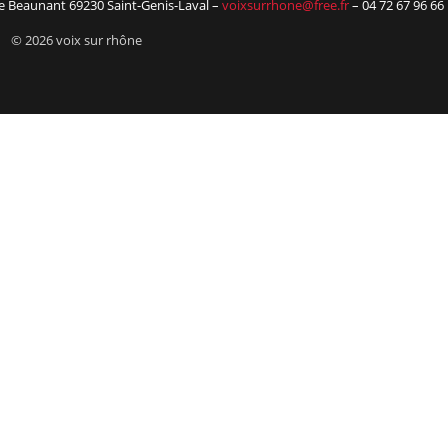
 de Beaunant 69230 Saint-Genis-Laval –
voixsurrhone@free.fr
– 04 72 67 96 66
© 2026 voix sur rhône