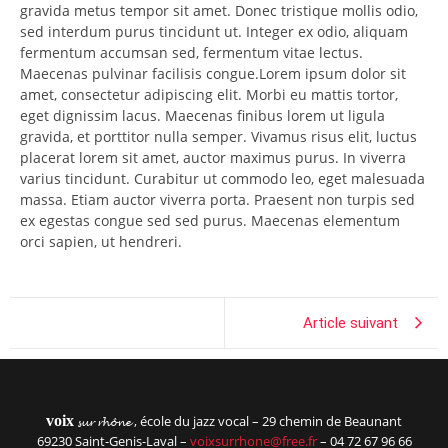
gravida metus tempor sit amet. Donec tristique mollis odio,
sed interdum purus tincidunt ut. Integer ex odio, aliquam
fermentum accumsan sed, fermentum vitae lectus.
Maecenas pulvinar facilisis congue.Lorem ipsum dolor sit
amet, consectetur adipiscing elit. Morbi eu mattis tortor,
eget dignissim lacus. Maecenas finibus lorem ut ligula
gravida, et porttitor nulla semper. Vivamus risus elit, luctus
placerat lorem sit amet, auctor maximus purus. In viverra
varius tincidunt. Curabitur ut commodo leo, eget malesuada
massa. Etiam auctor viverra porta. Praesent non turpis sed
ex egestas congue sed sed purus. Maecenas elementum
orci sapien, ut hendreri.
Article suivant
voix
, école du jazz vocal – 29 chemin de Beaunant
sur rhône
69230 Saint-Genis-Laval –
voixsurrhone@free.fr
– 04 72 67 96 66